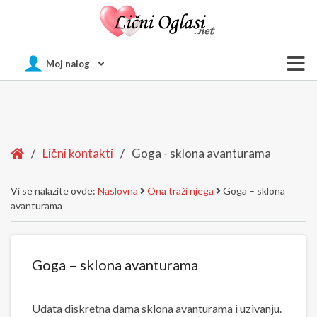
Of
Moj nalog
Si
Home
/
Lični kontakti
/
Goga - sklona avanturama
Vi se nalazite ovde:
Naslovna
Ona traži njega
Goga – sklona
avanturama
Goga – sklona avanturama
Udata diskretna dama sklona avanturama i uzivanju.