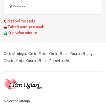
Kraljevo
Nazovi me sada
Zakaži nam sastanak
Kupovina minuta
On traži njega
On traži nju
On traži par
Ona traži njega
Ona traži nju
Ona traži par
Parovi traže
Najčešća pitanja