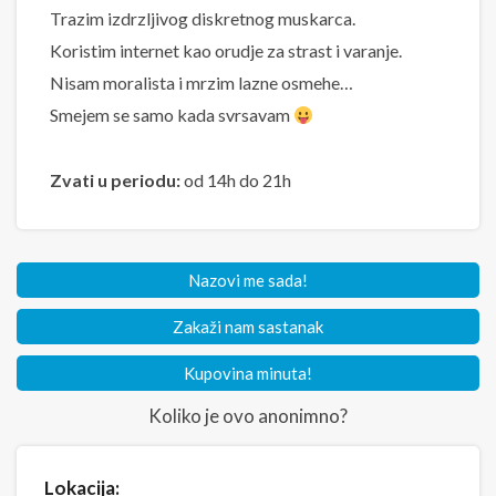
Trazim izdrzljivog diskretnog muskarca.
Koristim internet kao orudje za strast i varanje.
Nisam moralista i mrzim lazne osmehe…
Smejem se samo kada svrsavam
Zvati u periodu:
od 14h do 21h
Nazovi me sada!
Zakaži nam sastanak
Kupovina minuta!
Koliko je ovo anonimno?
Lokacija: