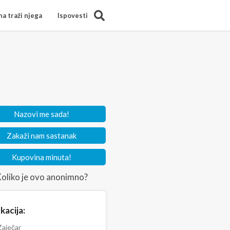
Search
a traži njega
Ispovesti
Nazovi me sada!
Zakaži nam sastanak
Kupovina minuta!
oliko je ovo anonimno?
kacija:
aječar