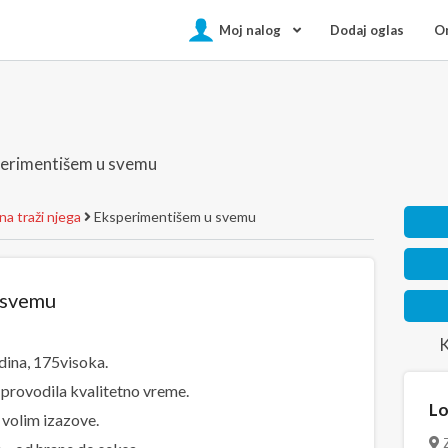
Moj nalog
Dodaj oglas
On
erimentišem u svemu
a traži njega
Eksperimentišem u svemu
 svemu
K
dina, 175visoka.
provodila kvalitetno vreme.
Lo
 volim izazove.
Z