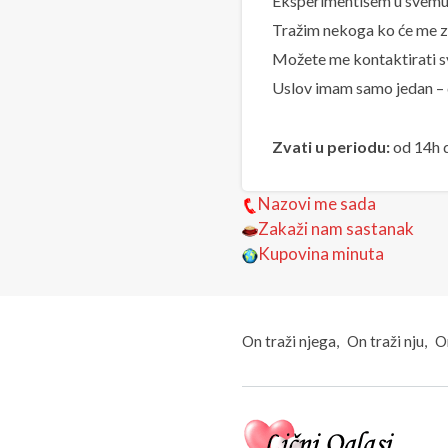
Eksperimentišem u svemu 
Tražim nekoga ko će me za
Možete me kontaktirati s
Uslov imam samo jedan – d
Zvati u periodu:
od 14h 
Nazovi me sada
Zakaži nam sastanak
Kupovina minuta
On traži njega
On traži nju
On