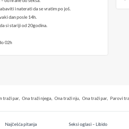
– od hrane do seksa.
baviti i naterati da se vratim po još.
vaki dan posle 14h.
a si stariji od 20godina.
do 02h
 traži par
Ona traži njega
Ona traži nju
Ona traži par
Parovi tr
Najčešća pitanja
Seksi oglasi – Libido