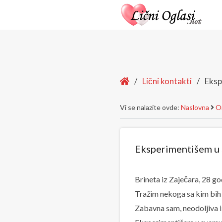
Home
/
Lični kontakti
/
Eksp
Vi se nalazite ovde:
Naslovna
On
Eksperimentišem u
Brineta iz Zaječara, 28 go
Tražim nekoga sa kim bih 
Zabavna sam, neodoljiva i