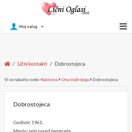
Of
Moj nalog
Si
Home
/
Lični kontakti
/
Dobrostojeca
Vi se nalazite ovde:
Naslovna
Ona traži njega
Dobrostojeca
Dobrostojeca
Godiste: 1961.
Mesto: selo pored beograda