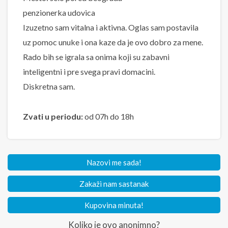
penzionerka udovica
Izuzetno sam vitalna i aktivna. Oglas sam postavila
uz pomoc unuke i ona kaze da je ovo dobro za mene.
Rado bih se igrala sa onima koji su zabavni
inteligentni i pre svega pravi domacini.
Diskretna sam.
Zvati u periodu:
od 07h do 18h
Nazovi me sada!
Zakaži nam sastanak
Kupovina minuta!
Koliko je ovo anonimno?