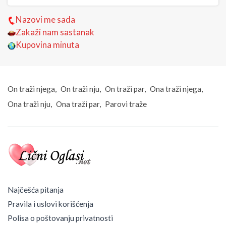
Nazovi me sada
Zakaži nam sastanak
Kupovina minuta
On traži njega
On traži nju
On traži par
Ona traži njega
Ona traži nju
Ona traži par
Parovi traže
Najčešća pitanja
Pravila i uslovi korišćenja
Polisa o poštovanju privatnosti