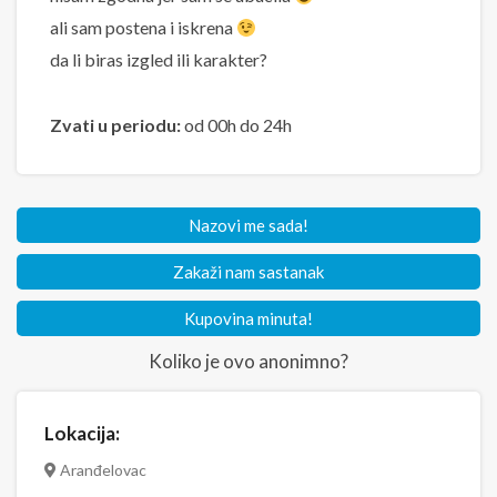
ali sam postena i iskrena
da li biras izgled ili karakter?
Zvati u periodu:
od 00h do 24h
Nazovi me sada!
Zakaži nam sastanak
Kupovina minuta!
Koliko je ovo anonimno?
Lokacija:
Aranđelovac