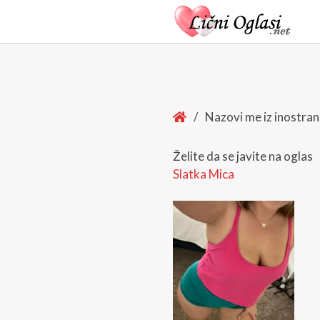
Home
/
Nazovi me iz inostra
Želite da se javite na oglas
Slatka Mica