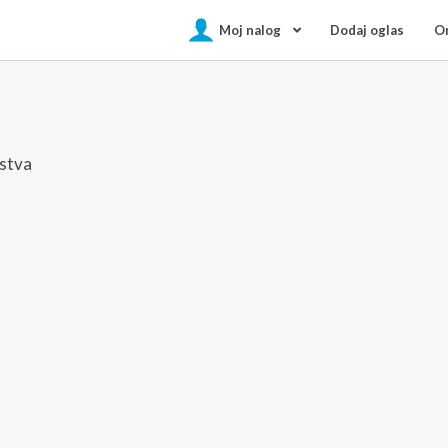
Moj nalog
Dodaj oglas
On
nstva