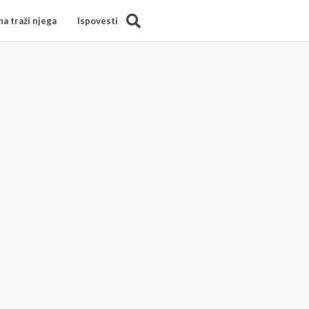
Search
a traži njega
Ispovesti