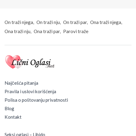
On traži njega
On traži nju
On traži par
Ona traži njega
Ona traži nju
Ona traži par
Parovi traže
Najčešća pitanja
Pravila i uslovi korišćenja
Polisa o poštovanju privatnosti
Blog
Kontakt
Seksi oglasi – Libido