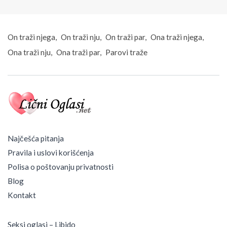
On traži njega
On traži nju
On traži par
Ona traži njega
Ona traži nju
Ona traži par
Parovi traže
Najčešća pitanja
Pravila i uslovi korišćenja
Polisa o poštovanju privatnosti
Blog
Kontakt
Seksi oglasi – Libido