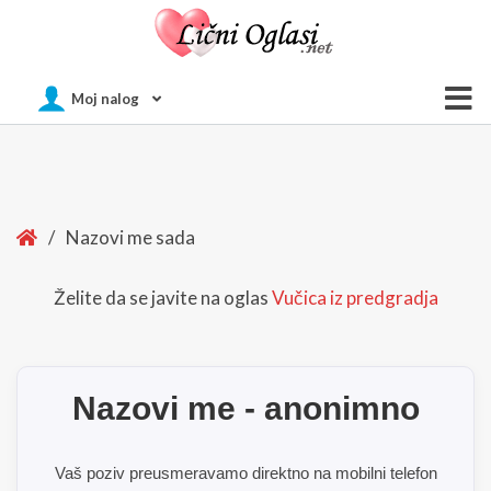
Of
Moj nalog
Si
Home
/
Nazovi me sada
Želite da se javite na oglas
Vučica iz predgradja
Nazovi me - anonimno
Vaš poziv preusmeravamo direktno na mobilni telefon