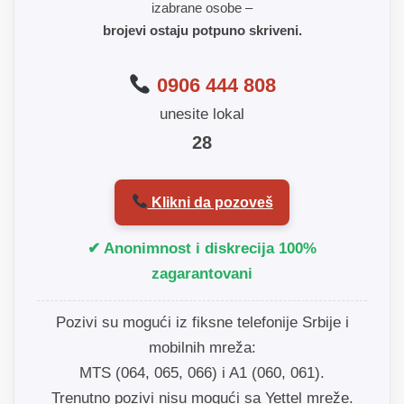
izabrane osobe –
brojevi ostaju potpuno skriveni.
0906 444 808
unesite lokal
28
Klikni da pozoveš
✔ Anonimnost i diskrecija 100%
zagarantovani
Pozivi su mogući iz fiksne telefonije Srbije i
mobilnih mreža:
MTS (064, 065, 066) i A1 (060, 061).
Trenutno pozivi nisu mogući sa Yettel mreže.