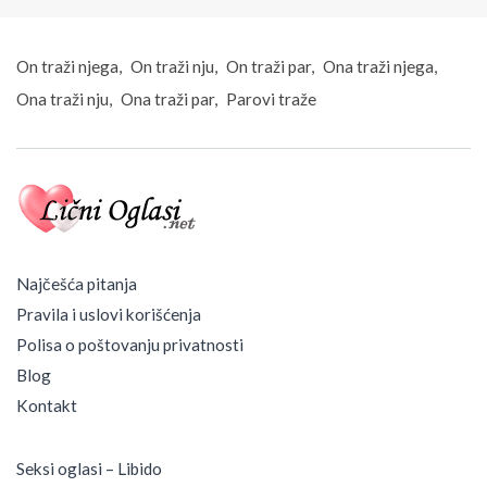
On traži njega
On traži nju
On traži par
Ona traži njega
Ona traži nju
Ona traži par
Parovi traže
Najčešća pitanja
Pravila i uslovi korišćenja
Polisa o poštovanju privatnosti
Blog
Kontakt
Seksi oglasi – Libido