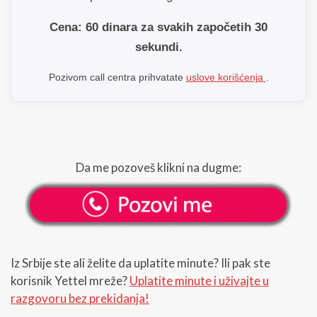
Cena: 60 dinara za svakih započetih 30
sekundi.
Pozivom call centra prihvatate
uslove korišćenja
.
Da me pozoveš klikni na dugme:
Iz Srbije ste ali želite da uplatite minute? Ili pak ste
korisnik Yettel mreže?
Uplatite minute i uživajte u
razgovoru bez prekidanja!