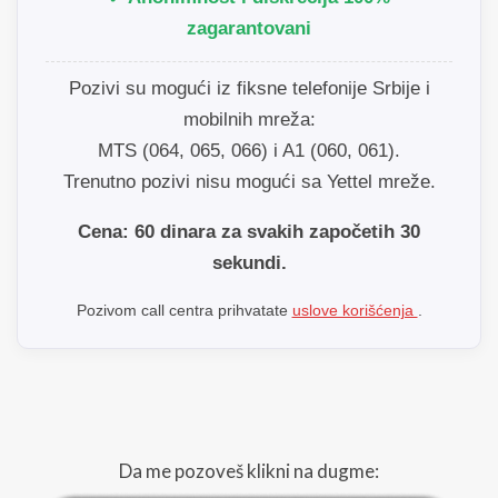
zagarantovani
Pozivi su mogući iz fiksne telefonije Srbije i
mobilnih mreža:
MTS (064, 065, 066) i A1 (060, 061).
Trenutno pozivi nisu mogući sa Yettel mreže.
Cena: 60 dinara za svakih započetih 30
sekundi.
Pozivom call centra prihvatate
uslove korišćenja
.
Da me pozoveš klikni na dugme: