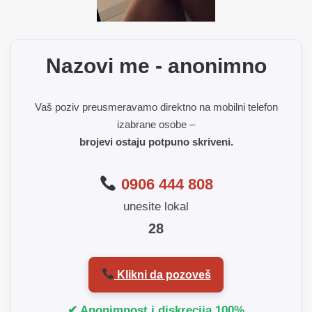
Nazovi me - anonimno
Vaš poziv preusmeravamo direktno na mobilni telefon
izabrane osobe –
brojevi ostaju potpuno skriveni.
0906 444 808
unesite lokal
28
Klikni da pozoveš
✔ Anonimnost i diskrecija 100%