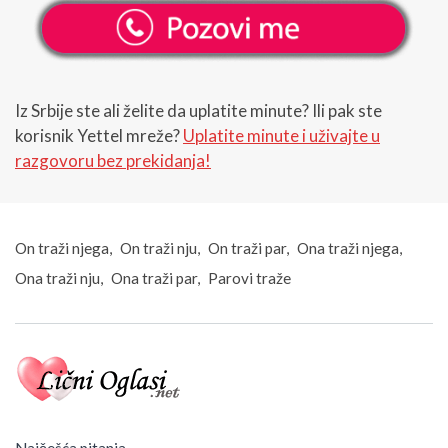
Iz Srbije ste ali želite da uplatite minute? Ili pak ste
korisnik Yettel mreže?
Uplatite minute i uživajte u
razgovoru bez prekidanja!
On traži njega
On traži nju
On traži par
Ona traži njega
Ona traži nju
Ona traži par
Parovi traže
Najčešća pitanja